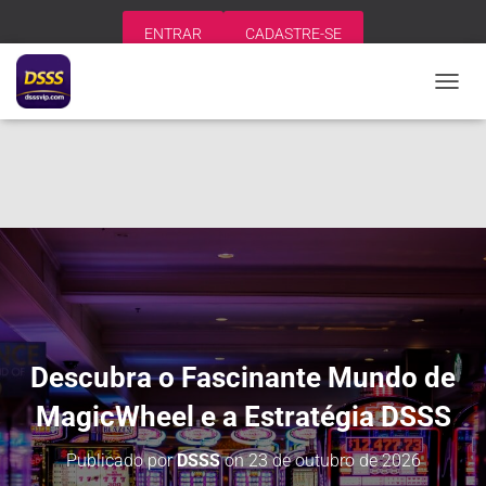
ENTRAR
CADASTRE-SE
A
L
T
E
R
N
A
R
N
A
V
E
G
A
Descubra o Fascinante Mundo de
Ç
Ã
MagicWheel e a Estratégia DSSS
O
Publicado por
DSSS
on
23 de outubro de 2026