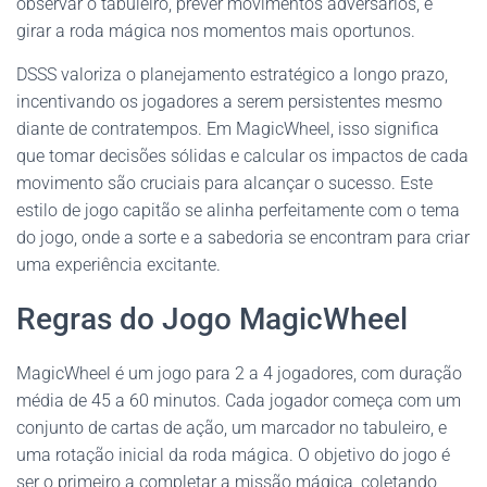
observar o tabuleiro, prever movimentos adversários, e
girar a roda mágica nos momentos mais oportunos.
DSSS valoriza o planejamento estratégico a longo prazo,
incentivando os jogadores a serem persistentes mesmo
diante de contratempos. Em MagicWheel, isso significa
que tomar decisões sólidas e calcular os impactos de cada
movimento são cruciais para alcançar o sucesso. Este
estilo de jogo capitão se alinha perfeitamente com o tema
do jogo, onde a sorte e a sabedoria se encontram para criar
uma experiência excitante.
Regras do Jogo MagicWheel
MagicWheel é um jogo para 2 a 4 jogadores, com duração
média de 45 a 60 minutos. Cada jogador começa com um
conjunto de cartas de ação, um marcador no tabuleiro, e
uma rotação inicial da roda mágica. O objetivo do jogo é
ser o primeiro a completar a missão mágica, coletando