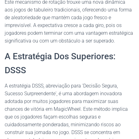
Este mecanismo de rotação trouxe uma nova dinâmica
aos jogos de tabuleiro tradicionais, oferecendo uma forma
de aleatoriedade que mantém cada jogo fresco e
imprevisível. A expectativa cresce a cada giro, pois os
jogadores podem terminar com uma vantagem estratégica
significativa ou com um obstáculo a ser superado.
A Estratégia Dos Superiores:
DSSS
A estratégia DSSS, abreviação para 'Decisão Segura,
Sucesso Surpreendente', é uma abordagem inovadora
adotada por muitos jogadores para maximizar suas
chances de vitória em MagicWheel. Este método implica
que os jogadores façam escolhas seguras e
cuidadosamente ponderadas, minimizando riscos ao
construir sua jornada no jogo. DSSS se concentra em