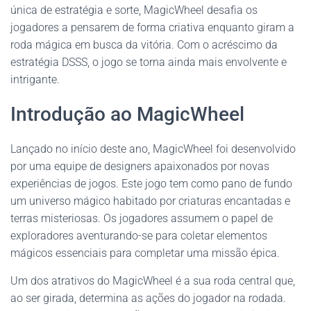
única de estratégia e sorte, MagicWheel desafia os
jogadores a pensarem de forma criativa enquanto giram a
roda mágica em busca da vitória. Com o acréscimo da
estratégia DSSS, o jogo se torna ainda mais envolvente e
intrigante.
Introdução ao MagicWheel
Lançado no início deste ano, MagicWheel foi desenvolvido
por uma equipe de designers apaixonados por novas
experiências de jogos. Este jogo tem como pano de fundo
um universo mágico habitado por criaturas encantadas e
terras misteriosas. Os jogadores assumem o papel de
exploradores aventurando-se para coletar elementos
mágicos essenciais para completar uma missão épica.
Um dos atrativos do MagicWheel é a sua roda central que,
ao ser girada, determina as ações do jogador na rodada.