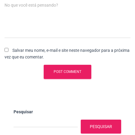
No que você está pensando?
Salvar meu nome, e-mail e site neste navegador para a próxima
vez que eu comentar.
Pesquisar
PESQUISAR