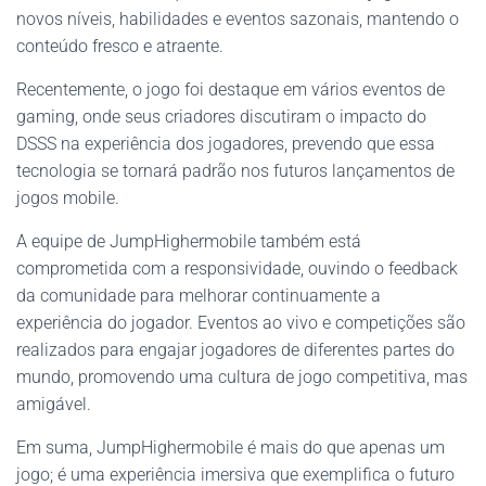
novos níveis, habilidades e eventos sazonais, mantendo o
conteúdo fresco e atraente.
Recentemente, o jogo foi destaque em vários eventos de
gaming, onde seus criadores discutiram o impacto do
DSSS na experiência dos jogadores, prevendo que essa
tecnologia se tornará padrão nos futuros lançamentos de
jogos mobile.
A equipe de JumpHighermobile também está
comprometida com a responsividade, ouvindo o feedback
da comunidade para melhorar continuamente a
experiência do jogador. Eventos ao vivo e competições são
realizados para engajar jogadores de diferentes partes do
mundo, promovendo uma cultura de jogo competitiva, mas
amigável.
Em suma, JumpHighermobile é mais do que apenas um
jogo; é uma experiência imersiva que exemplifica o futuro