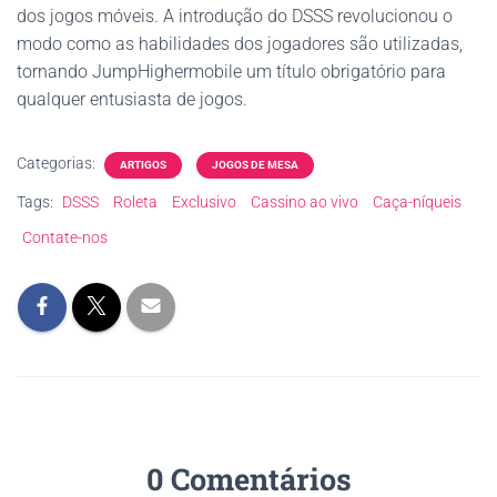
dos jogos móveis. A introdução do DSSS revolucionou o
modo como as habilidades dos jogadores são utilizadas,
tornando JumpHighermobile um título obrigatório para
qualquer entusiasta de jogos.
Categorias:
ARTIGOS
JOGOS DE MESA
Tags:
DSSS
Roleta
Exclusivo
Cassino ao vivo
Caça-níqueis
Contate-nos
0 Comentários