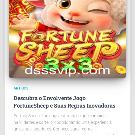
ARTIGOS
Descubra o Envolvente Jogo
FortuneSheep e Suas Regras Inovadoras
FortuneSheep é um jogo estratégico que combina
habilidades e sorte, proporcionando uma experiência
única aos jogadores. Conheça suas regras,