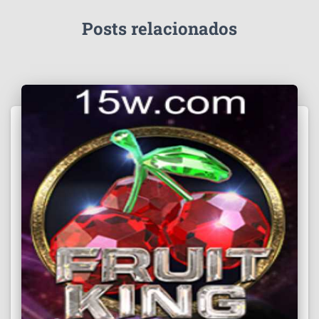
Posts relacionados