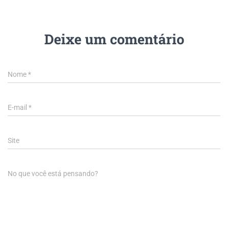
Deixe um comentário
Nome
*
E-mail
*
Site
No que você está pensando?