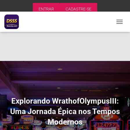
ENTRAR
CADASTRE-SE
A
L
T
E
R
N
A
R
N
A
V
E
G
A
Explorando WrathofOlympusIII:
Ç
Ã
Uma Jornada Épica nos Tempos
O
Modernos