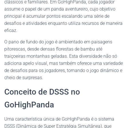
clássicos e familiares. Em GoHighPanda, cada jogador
assume o papel de um panda aventureiro, cujo objetivo
principal é acumular pontos escalando uma série de
desafios e atividades enquanto utiliza recursos de maneira
eficaz.
O pano de fundo do jogo é ambientado em paisagens
pitorescas, desde densas florestas de bambu até
traiçoeiras montanhas geladas. Esta diversidade não só
adiciona apelo visual, mas também oferece uma variedade
de desafios para os jogadores, tornando o jogo dinâmico e
cheio de surpresas.
Conceito de DSSS no
GoHighPanda
Uma característica única de GoHighPanda é o sistema
DSSS (Dinâmica de Super Estratégia Simultânea), que