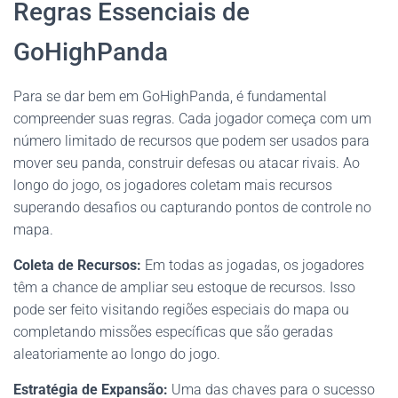
Regras Essenciais de
GoHighPanda
Para se dar bem em GoHighPanda, é fundamental
compreender suas regras. Cada jogador começa com um
número limitado de recursos que podem ser usados para
mover seu panda, construir defesas ou atacar rivais. Ao
longo do jogo, os jogadores coletam mais recursos
superando desafios ou capturando pontos de controle no
mapa.
Coleta de Recursos:
Em todas as jogadas, os jogadores
têm a chance de ampliar seu estoque de recursos. Isso
pode ser feito visitando regiões especiais do mapa ou
completando missões específicas que são geradas
aleatoriamente ao longo do jogo.
Estratégia de Expansão:
Uma das chaves para o sucesso