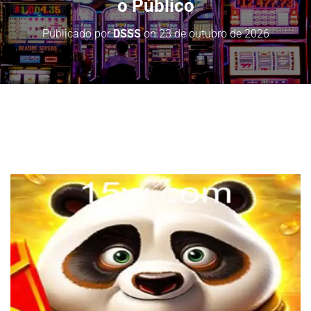
o Público
Publicado por
DSSS
on
23 de outubro de 2026