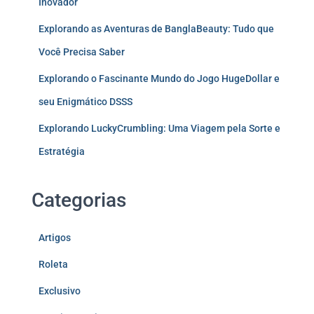
Inovador
Explorando as Aventuras de BanglaBeauty: Tudo que
Você Precisa Saber
Explorando o Fascinante Mundo do Jogo HugeDollar e
seu Enigmático DSSS
Explorando LuckyCrumbling: Uma Viagem pela Sorte e
Estratégia
Categorias
Artigos
Roleta
Exclusivo