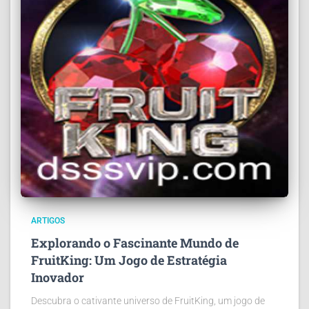
ARTIGOS
Explorando o Fascinante Mundo de
FruitKing: Um Jogo de Estratégia
Inovador
Descubra o cativante universo de FruitKing, um jogo de