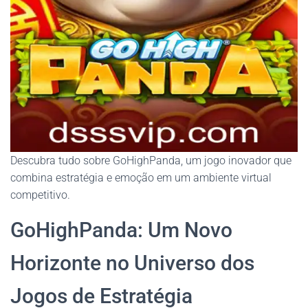
Descubra tudo sobre GoHighPanda, um jogo inovador que
combina estratégia e emoção em um ambiente virtual
competitivo.
GoHighPanda: Um Novo
Horizonte no Universo dos
Jogos de Estratégia