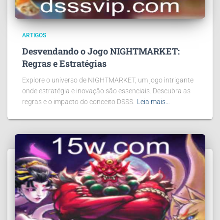
ARTIGOS
Desvendando o Jogo NIGHTMARKET:
Regras e Estratégias
Explore o universo de NIGHTMARKET, um jogo intrigante
onde estratégia e inovação são essenciais. Descubra as
regras e o impacto do conceito DSSS.
Leia mais…