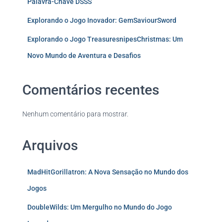
Palavra-Chave DSSS
Explorando o Jogo Inovador: GemSaviourSword
Explorando o Jogo TreasuresnipesChristmas: Um
Novo Mundo de Aventura e Desafios
Comentários recentes
Nenhum comentário para mostrar.
Arquivos
MadHitGorillatron: A Nova Sensação no Mundo dos
Jogos
DoubleWilds: Um Mergulho no Mundo do Jogo