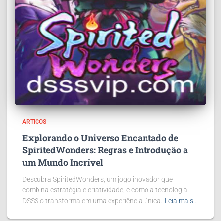
ARTIGOS
Explorando o Universo Encantado de
SpiritedWonders: Regras e Introdução a
um Mundo Incrível
Descubra SpiritedWonders, um jogo inovador que
combina estratégia e criatividade, e como a tecnologia
DSSS o transforma em uma experiência única.
Leia mais…