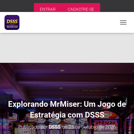
ENTRAR
CADASTRE-SE
A
L
T
E
R
N
A
R
N
A
V
E
G
A
Explorando MrMiser: Um Jogo de
Ç
Ã
Estratégia com DSSS
O
Publicado por
DSSS
on
23 de outubro de 2026