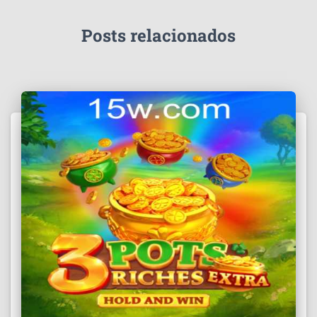
Posts relacionados