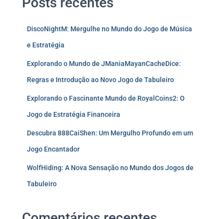
Posts recentes
DiscoNightM: Mergulhe no Mundo do Jogo de Música
e Estratégia
Explorando o Mundo de JManiaMayanCacheDice:
Regras e Introdução ao Novo Jogo de Tabuleiro
Explorando o Fascinante Mundo de RoyalCoins2: O
Jogo de Estratégia Financeira
Descubra 888CaiShen: Um Mergulho Profundo em um
Jogo Encantador
WolfHiding: A Nova Sensação no Mundo dos Jogos de
Tabuleiro
Comentários recentes