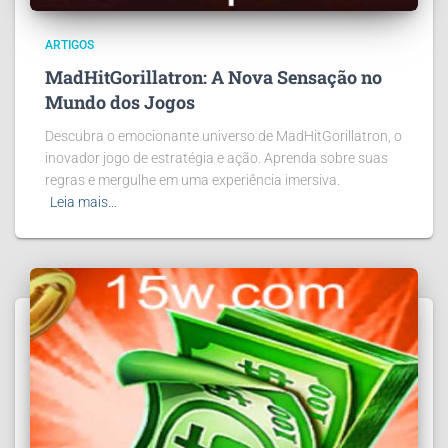
ARTIGOS
MadHitGorillatron: A Nova Sensação no
Mundo dos Jogos
Descubra o emocionante universo de MadHitGorillatron, o
inovador jogo de estratégia e ação. Aprenda sobre suas
regras e mergulhe em uma experiência imersiva.
Leia mais…