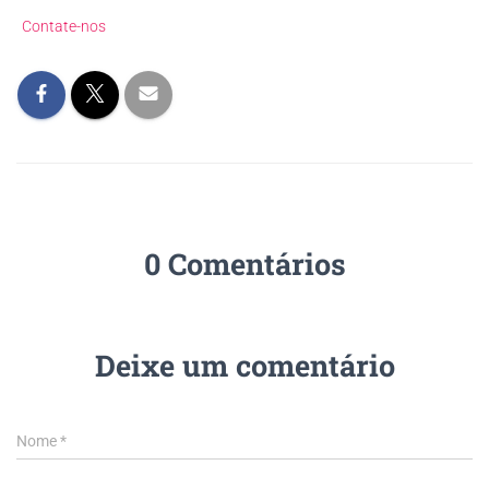
Contate-nos
0 Comentários
Deixe um comentário
Nome
*