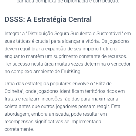
camada complexa de diplomacia e competição.
DSSS: A Estratégia Central
Integrar a "Distribuição Segura Suculenta e Sustentável" em
suas táticas é crucial para alcançar a vitória. Os jogadores
devem equilibrar a expansão de seu império frutífero
enquanto mantêm um suprimento constante de recursos.
Ter sucesso nesta área muitas vezes determina o vencedor
no complexo ambiente de FruitKing.
Uma das estratégias populares envolve o "Blitz de
Colheita", onde jogadores identificam territórios ricos em
frutas e realizam incursões rápidas para maximizar a
coleta antes que outros jogadores possam reagir. Esta
abordagem, embora arriscada, pode resultar em
recompensas significativas se implementada
corretamente.