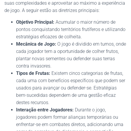
suas complexidades e aproveitar ao máximo a experiência
de jogo. A seguir estão as diretrizes principais:
Objetivo Principal:
Acumular o maior número de
pontos conquistando territórios frutíferos e utilizando
estratégias eficazes de colheita.
Mecânica de Jogo:
O jogo é dividido em turnos, onde
cada jogador tem a oportunidade de colher frutos,
plantar novas sementes ou defender suas terras
contra invasores.
Tipos de Frutas:
Existem cinco categorias de frutas,
cada uma com benefícios específicos que podem ser
usados para avançar ou defender-se. Estratégias
bem-sucedidas dependem de uma gestão eficaz
destes recursos.
Interação entre Jogadores:
Durante o jogo,
jogadores podem formar alianças temporárias ou
enfrentar-se em combates diretos, adicionando uma