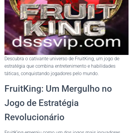
Descubra o cativante universo de FruitKing, um jogo de
estratégia que combina entretenimento e habilidades
táticas, conquistando jogadores pelo mundo.
FruitKing: Um Mergulho no
Jogo de Estratégia
Revolucionário
FruitKing emergiu como um dos jogos mais inovadores