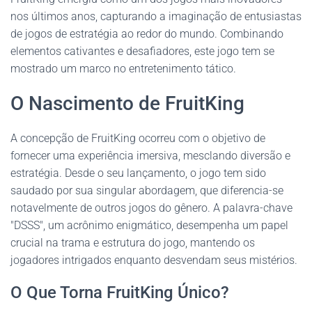
nos últimos anos, capturando a imaginação de entusiastas
de jogos de estratégia ao redor do mundo. Combinando
elementos cativantes e desafiadores, este jogo tem se
mostrado um marco no entretenimento tático.
O Nascimento de FruitKing
A concepção de FruitKing ocorreu com o objetivo de
fornecer uma experiência imersiva, mesclando diversão e
estratégia. Desde o seu lançamento, o jogo tem sido
saudado por sua singular abordagem, que diferencia-se
notavelmente de outros jogos do gênero. A palavra-chave
"DSSS", um acrônimo enigmático, desempenha um papel
crucial na trama e estrutura do jogo, mantendo os
jogadores intrigados enquanto desvendam seus mistérios.
O Que Torna FruitKing Único?