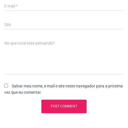
E-mail
*
Site
No que você está pensando?
Salvar meu nome, e-mail e site neste navegador para a próxima
vez que eu comentar.