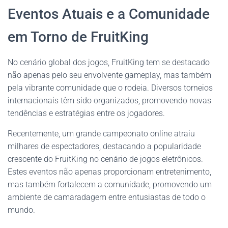
Eventos Atuais e a Comunidade
em Torno de FruitKing
No cenário global dos jogos, FruitKing tem se destacado
não apenas pelo seu envolvente gameplay, mas também
pela vibrante comunidade que o rodeia. Diversos torneios
internacionais têm sido organizados, promovendo novas
tendências e estratégias entre os jogadores.
Recentemente, um grande campeonato online atraiu
milhares de espectadores, destacando a popularidade
crescente do FruitKing no cenário de jogos eletrônicos.
Estes eventos não apenas proporcionam entretenimento,
mas também fortalecem a comunidade, promovendo um
ambiente de camaradagem entre entusiastas de todo o
mundo.