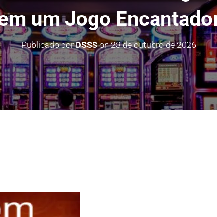
em um Jogo Encantado
Publicado por
DSSS
on
23 de outubro de 2026