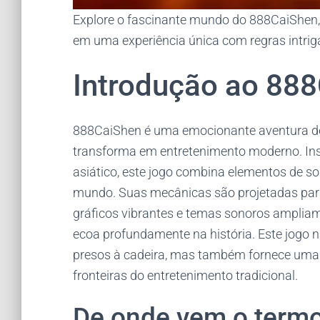
Explore o fascinante mundo do 888CaiShen,
em uma experiência única com regras intriga
Introdução ao 88
888CaiShen é uma emocionante aventura de 
transforma em entretenimento moderno. Insp
asiático, este jogo combina elementos de sor
mundo. Suas mecânicas são projetadas para
gráficos vibrantes e temas sonoros ampliam
ecoa profundamente na história. Este jogo
presos à cadeira, mas também fornece uma 
fronteiras do entretenimento tradicional.
De onde vem o term