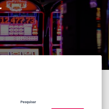
r
Pesquisar