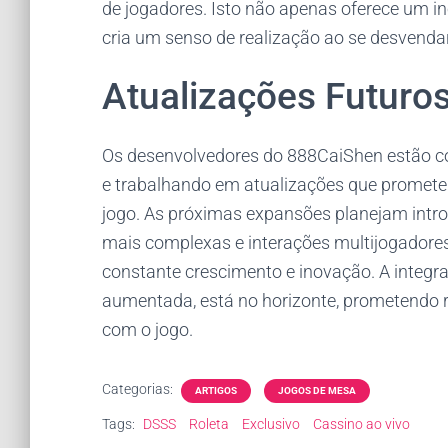
de jogadores. Isto não apenas oferece um i
cria um senso de realização ao se desvenda
Atualizações Futuro
Os desenvolvedores do 888CaiShen estão 
e trabalhando em atualizações que promete
jogo. As próximas expansões planejam introd
mais complexas e interações multijogador
constante crescimento e inovação. A integr
aumentada, está no horizonte, prometendo 
com o jogo.
Categorias:
ARTIGOS
JOGOS DE MESA
Tags:
DSSS
Roleta
Exclusivo
Cassino ao vivo