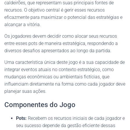
caldeirões, que representam suas principais fontes de
recursos. O objetivo central é gerir esses recursos
eficazmente para maximizar o potencial das estratégias e
alcançar a vitória.
Os jogadores devem decidir como alocar seus recursos
entre esses pots de maneira estratégica, respondendo a
diversos desafios apresentados ao longo da partida.
Uma característica única deste jogo é a sua capacidade de
integrar eventos atuais no contexto estratégico, como
mudanças econômicas ou ambientais fictícias, que
influenciam diretamente na forma como cada jogador deve
planejar suas ações.
Componentes do Jogo
Pots:
Recebem os recursos iniciais de cada jogador e
seu sucesso depende da gestão eficiente dessas