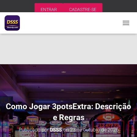
ENTRAR
CADASTRE-SE
A
L
T
E
R
N
A
R
N
A
V
E
G
A
Como Jogar 3potsExtra: Descrição
Ç
Ã
e Regras
O
Publicado por
DSSS
on
23 de outubro de 2026