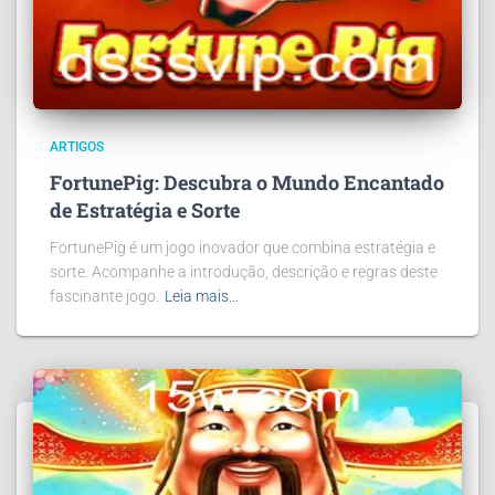
ARTIGOS
FortunePig: Descubra o Mundo Encantado
de Estratégia e Sorte
FortunePig é um jogo inovador que combina estratégia e
sorte. Acompanhe a introdução, descrição e regras deste
fascinante jogo.
Leia mais…