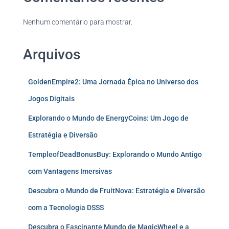
Nenhum comentário para mostrar.
Arquivos
GoldenEmpire2: Uma Jornada Épica no Universo dos
Jogos Digitais
Explorando o Mundo de EnergyCoins: Um Jogo de
Estratégia e Diversão
TempleofDeadBonusBuy: Explorando o Mundo Antigo
com Vantagens Imersivas
Descubra o Mundo de FruitNova: Estratégia e Diversão
com a Tecnologia DSSS
Descubra o Fascinante Mundo de MagicWheel e a