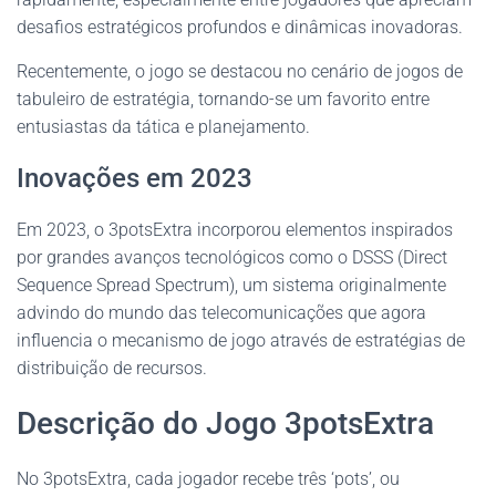
desafios estratégicos profundos e dinâmicas inovadoras.
Recentemente, o jogo se destacou no cenário de jogos de
tabuleiro de estratégia, tornando-se um favorito entre
entusiastas da tática e planejamento.
Inovações em 2023
Em 2023, o 3potsExtra incorporou elementos inspirados
por grandes avanços tecnológicos como o DSSS (Direct
Sequence Spread Spectrum), um sistema originalmente
advindo do mundo das telecomunicações que agora
influencia o mecanismo de jogo através de estratégias de
distribuição de recursos.
Descrição do Jogo 3potsExtra
No 3potsExtra, cada jogador recebe três ‘pots’, ou