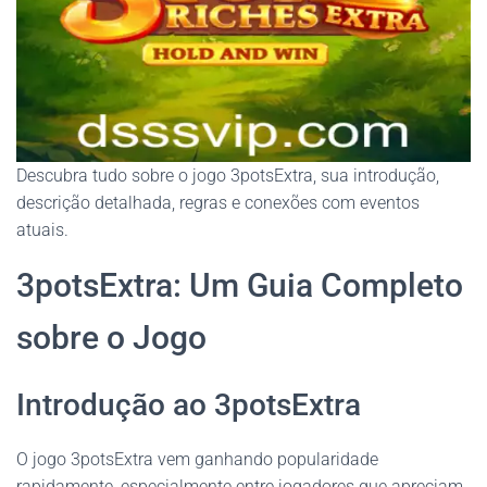
Descubra tudo sobre o jogo 3potsExtra, sua introdução,
descrição detalhada, regras e conexões com eventos
atuais.
3potsExtra: Um Guia Completo
sobre o Jogo
Introdução ao 3potsExtra
O jogo 3potsExtra vem ganhando popularidade
rapidamente, especialmente entre jogadores que apreciam