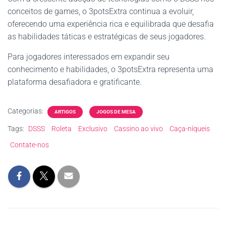
conceitos de games, o 3potsExtra continua a evoluir,
oferecendo uma experiência rica e equilibrada que desafia
as habilidades táticas e estratégicas de seus jogadores.
Para jogadores interessados em expandir seu
conhecimento e habilidades, o 3potsExtra representa uma
plataforma desafiadora e gratificante.
Categorias:
ARTIGOS
JOGOS DE MESA
Tags:
DSSS
Roleta
Exclusivo
Cassino ao vivo
Caça-níqueis
Contate-nos