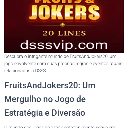
Descubra o intrigante mundo de FruitsAndJokers20, um
jogo envolvente com suas próprias regras e eventos atuais
relacionados a DSSS.
FruitsAndJokers20: Um
Mergulho no Jogo de
Estratégia e Diversão
O mundo dos jogos de azar e entretenimento segue em