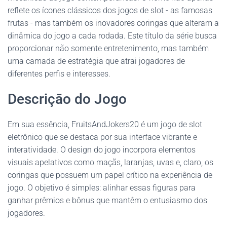
reflete os ícones clássicos dos jogos de slot - as famosas
frutas - mas também os inovadores coringas que alteram a
dinâmica do jogo a cada rodada. Este título da série busca
proporcionar não somente entretenimento, mas também
uma camada de estratégia que atrai jogadores de
diferentes perfis e interesses.
Descrição do Jogo
Em sua essência, FruitsAndJokers20 é um jogo de slot
eletrônico que se destaca por sua interface vibrante e
interatividade. O design do jogo incorpora elementos
visuais apelativos como maçãs, laranjas, uvas e, claro, os
coringas que possuem um papel crítico na experiência de
jogo. O objetivo é simples: alinhar essas figuras para
ganhar prêmios e bônus que mantêm o entusiasmo dos
jogadores.