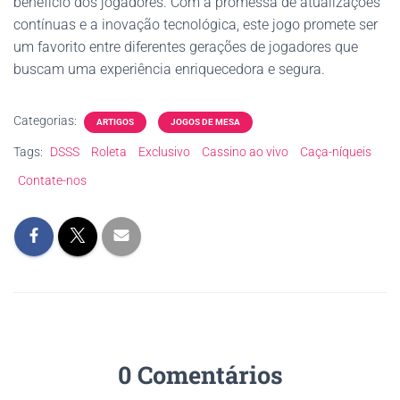
benefício dos jogadores. Com a promessa de atualizações
contínuas e a inovação tecnológica, este jogo promete ser
um favorito entre diferentes gerações de jogadores que
buscam uma experiência enriquecedora e segura.
Categorias:
ARTIGOS
JOGOS DE MESA
Tags:
DSSS
Roleta
Exclusivo
Cassino ao vivo
Caça-níqueis
Contate-nos
0 Comentários