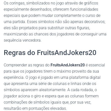
Os coringas, simbolizados no jogo através de gráficos
especialmente desenhados, oferecem funcionalidades
especiais que podem mudar completamente o curso de
uma partida. Esses símbolos não são apenas decorativos;
eles são projetados para substituir outras figuras,
maximizando as chances dos jogadores de conseguir uma
sequência vencedora.
Regras do FruitsAndJokers20
Compreender as regras do
FruitsAndJokers20
é essencial
para que os jogadores tirem o máximo proveito da sua
experiência. O jogo é jogado em uma plataforma digital
que apresenta uma série de colunas e linhas onde os
símbolos aparecem aleatoriamente. A cada rodada, o
jogador aciona o giro e espera que as colunas formem
combinações de símbolos iguais que, por sua vez,
resultarão em pontuações elevadas.