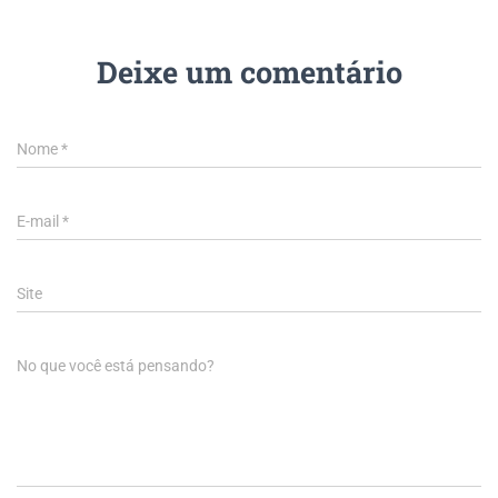
Deixe um comentário
Nome
*
E-mail
*
Site
No que você está pensando?