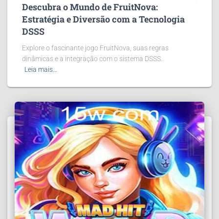
Descubra o Mundo de FruitNova:
Estratégia e Diversão com a Tecnologia
DSSS
Explore o fascinante jogo FruitNova, suas regras
dinâmicas e a integração com o sistema DSSS.
Leia mais…