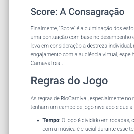
Score: A Consagração
Finalmente, "Score" é a culminação dos esfo
uma pontuação com base no desempenho e n
leva em consideração a destreza individua
engajamento com a audiência virtual, espe
Carnaval real.
Regras do Jogo
As regras de RioCarnival, especialmente no
tenham um campo de jogo nivelado e que a h
Tempo
: O jogo é dividido em rodadas,
com a música é crucial durante esse t