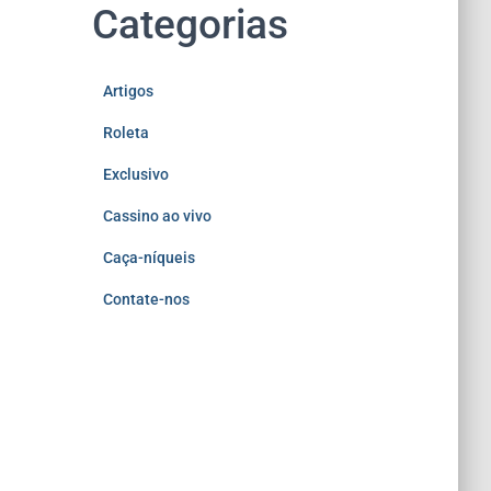
Categorias
Artigos
Roleta
Exclusivo
Cassino ao vivo
Caça-níqueis
Contate-nos