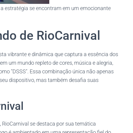
a e a estratégia se encontram em um emocionante
do de RioCarnival
sta vibrante e dinâmica que captura a essência dos
 em um mundo repleto de cores, música e alegria,
como "DSSS". Essa combinação única não apenas
do seu dispositivo, mas também desafia suas
nival
 RioCarnival se destaca por sua temática
 jogo é ambientado em uma representação fiel do