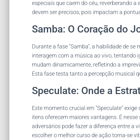
especiais que caem do céu, reverberando a 
devem ser precisos, pois impactam a pontua
Samba: O Coração do J
Durante a fase "Samba", a habilidade de se m
interagem com a música ao vivo, tentando i
mudam dinamicamente, refletindo a imprevis
Esta fase testa tanto a percepção musical 
Speculate: Onde a Estra
Este momento crucial em "Speculate" exige
itens oferecem maiores vantagens. É nesse
adversários pode fazer a diferença entre a v
escolher o melhor curso de ação torna-se vit