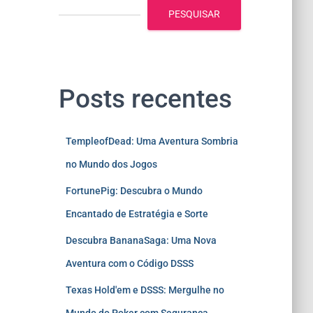
PESQUISAR
Posts recentes
TempleofDead: Uma Aventura Sombria
no Mundo dos Jogos
FortunePig: Descubra o Mundo
Encantado de Estratégia e Sorte
Descubra BananaSaga: Uma Nova
Aventura com o Código DSSS
Texas Hold'em e DSSS: Mergulhe no