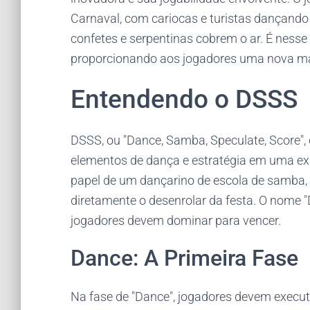
Carnaval, com cariocas e turistas dançand
confetes e serpentinas cobrem o ar. É nesse
proporcionando aos jogadores uma nova man
Entendendo o DSSS
DSSS, ou "Dance, Samba, Speculate, Score"
elementos de dança e estratégia em uma ex
papel de um dançarino de escola de samba
diretamente o desenrolar da festa. O nome "
jogadores devem dominar para vencer.
Dance: A Primeira Fase
Na fase de "Dance", jogadores devem execu