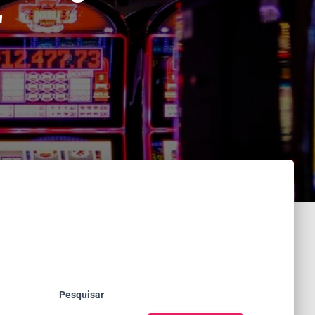
"
Pesquisar