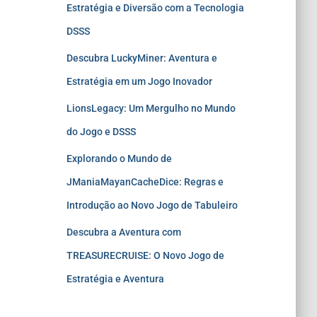
Estratégia e Diversão com a Tecnologia
DSSS
Descubra LuckyMiner: Aventura e
Estratégia em um Jogo Inovador
LionsLegacy: Um Mergulho no Mundo
do Jogo e DSSS
Explorando o Mundo de
JManiaMayanCacheDice: Regras e
Introdução ao Novo Jogo de Tabuleiro
Descubra a Aventura com
TREASURECRUISE: O Novo Jogo de
Estratégia e Aventura