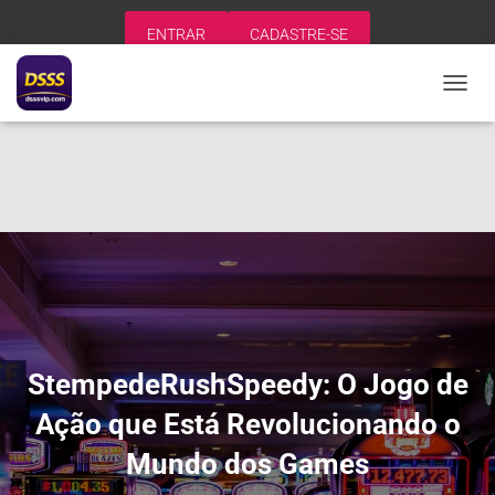
ENTRAR
CADASTRE-SE
A
L
T
E
R
N
A
R
N
A
V
E
G
A
StempedeRushSpeedy: O Jogo de
Ç
Ã
Ação que Está Revolucionando o
O
Mundo dos Games