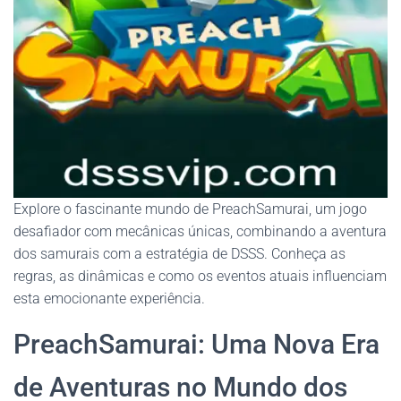
Explore o fascinante mundo de PreachSamurai, um jogo
desafiador com mecânicas únicas, combinando a aventura
dos samurais com a estratégia de DSSS. Conheça as
regras, as dinâmicas e como os eventos atuais influenciam
esta emocionante experiência.
PreachSamurai: Uma Nova Era
de Aventuras no Mundo dos