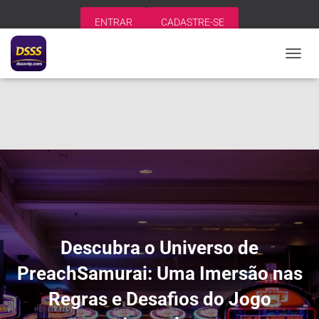
ENTRAR
CADASTRE-SE
A
L
T
E
R
N
A
R
N
A
V
E
G
A
Descubra o Universo de
Ç
Ã
PreachSamurai: Uma Imersão nas
O
Regras e Desafios do Jogo