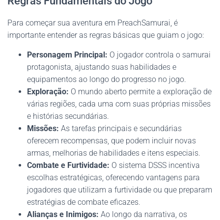
Regras Fundamentais do Jogo
Para começar sua aventura em PreachSamurai, é
importante entender as regras básicas que guiam o jogo:
Personagem Principal:
O jogador controla o samurai
protagonista, ajustando suas habilidades e
equipamentos ao longo do progresso no jogo.
Exploração:
O mundo aberto permite a exploração de
várias regiões, cada uma com suas próprias missões
e histórias secundárias.
Missões:
As tarefas principais e secundárias
oferecem recompensas, que podem incluir novas
armas, melhorias de habilidades e itens especiais.
Combate e Furtividade:
O sistema DSSS incentiva
escolhas estratégicas, oferecendo vantagens para
jogadores que utilizam a furtividade ou que preparam
estratégias de combate eficazes.
Alianças e Inimigos:
Ao longo da narrativa, os