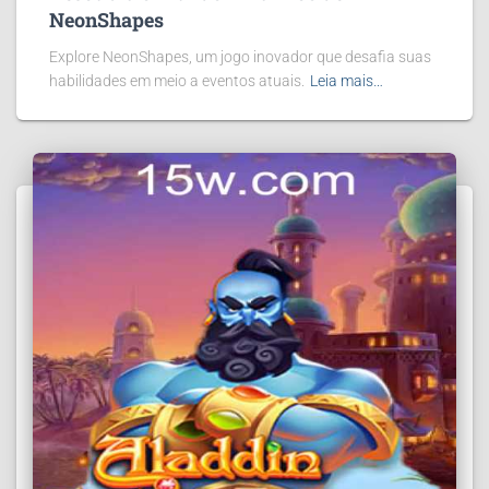
NeonShapes
Explore NeonShapes, um jogo inovador que desafia suas
habilidades em meio a eventos atuais.
Leia mais…