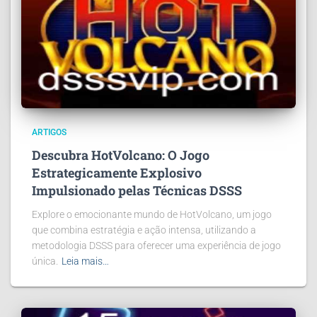
ARTIGOS
Descubra HotVolcano: O Jogo
Estrategicamente Explosivo
Impulsionado pelas Técnicas DSSS
Explore o emocionante mundo de HotVolcano, um jogo
que combina estratégia e ação intensa, utilizando a
metodologia DSSS para oferecer uma experiência de jogo
única.
Leia mais…