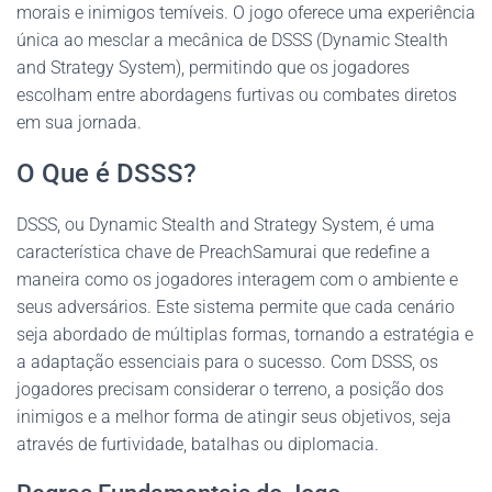
morais e inimigos temíveis. O jogo oferece uma experiência
única ao mesclar a mecânica de DSSS (Dynamic Stealth
and Strategy System), permitindo que os jogadores
escolham entre abordagens furtivas ou combates diretos
em sua jornada.
O Que é DSSS?
DSSS, ou Dynamic Stealth and Strategy System, é uma
característica chave de PreachSamurai que redefine a
maneira como os jogadores interagem com o ambiente e
seus adversários. Este sistema permite que cada cenário
seja abordado de múltiplas formas, tornando a estratégia e
a adaptação essenciais para o sucesso. Com DSSS, os
jogadores precisam considerar o terreno, a posição dos
inimigos e a melhor forma de atingir seus objetivos, seja
através de furtividade, batalhas ou diplomacia.