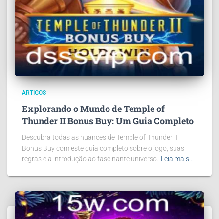
ARTIGOS
Explorando o Mundo de Temple of
Thunder II Bonus Buy: Um Guia Completo
Descubra todas as nuances de Temple of Thunder II
Bonus Buy com este guia completo sobre o jogo, suas
regras e a introdução ao fascinante universo.
Leia mais…