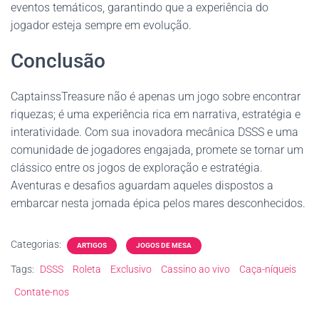
eventos temáticos, garantindo que a experiência do
jogador esteja sempre em evolução.
Conclusão
CaptainssTreasure não é apenas um jogo sobre encontrar
riquezas; é uma experiência rica em narrativa, estratégia e
interatividade. Com sua inovadora mecânica DSSS e uma
comunidade de jogadores engajada, promete se tornar um
clássico entre os jogos de exploração e estratégia.
Aventuras e desafios aguardam aqueles dispostos a
embarcar nesta jornada épica pelos mares desconhecidos.
Categorias:
ARTIGOS
JOGOS DE MESA
Tags:
DSSS
Roleta
Exclusivo
Cassino ao vivo
Caça-níqueis
Contate-nos