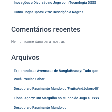
Inovações e Diversão no Jogo com Tecnologia DSSS
Como Jogar 3potsExtra: Descrição e Regras
Comentários recentes
Nenhum comentário para mostrar.
Arquivos
Explorando as Aventuras de BanglaBeauty: Tudo que
Você Precisa Saber
Descubra o Fascinante Mundo de 'FruitsAndJokers40'
LionsLegacy: Um Mergulho no Mundo do Jogo e DSSS
Descubra o Fascinante Mundo de