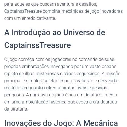
para aqueles que buscam aventura e desafios,
CaptainssTreasure combina mecânicas de jogo inovadoras
com um enredo cativante.
A Introdução ao Universo de
CaptainssTreasure
O jogo começa com os jogadores no comando de suas
próprias embarcações, navegando por um vasto oceano
repleto de ilhas misteriosas e reinos esquecidos. A missão
principal é simples: coletar tesouros valiosos e desvendar
mistérios enquanto enfrenta piratas rivais e desvios
perigosos. A narrativa do jogo é rica em detalhes, imersa
em uma ambientação histórica que evoca a era dourada
da pirataria.
Inovações do Jogo: A Mecânica