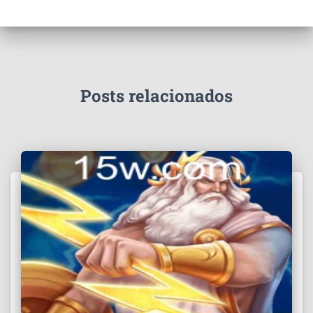
Posts relacionados