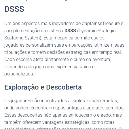
DSSS
Um dos aspectos mais inovadores de CaptainssTreasure é
a implementação do sistema
DSSS
(Dynamic Strategic
Seafaring System). Esta mecânica permite que os
jogadores personalizem suas embarcações, otimizem suas
tripulações e tomem decisões estratégicas em tempo real.
Cada escolha afeta diretamente o curso da aventura,
tornando cada jogo uma experiência única e
personalizada.
Exploração e Descoberta
Os jogadores são incentivados a explorar ilhas remotas,
onde podem encontrar mapas antigos e artefatos perdidos.
Essas descobertas não apenas enriquecem o enredo, mas
também oferecem vantagens estratégicas, como rotas