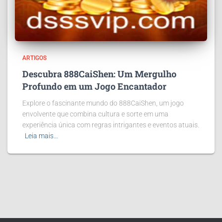
ARTIGOS
Descubra 888CaiShen: Um Mergulho
Profundo em um Jogo Encantador
Explore o fascinante mundo do 888CaiShen, um jogo
envolvente que combina cultura e sorte em uma
experiência única com regras intrigantes e eventos atuais.
Leia mais…