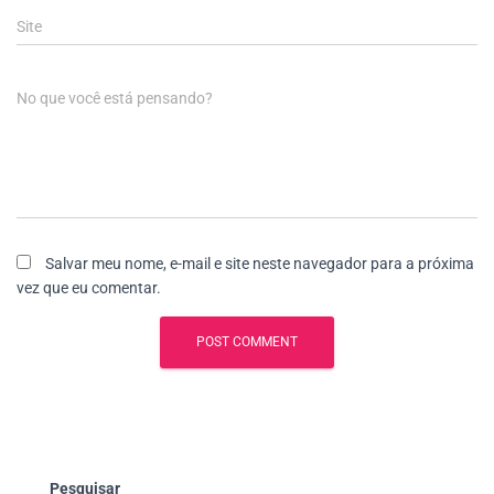
Site
No que você está pensando?
Salvar meu nome, e-mail e site neste navegador para a próxima
vez que eu comentar.
Pesquisar