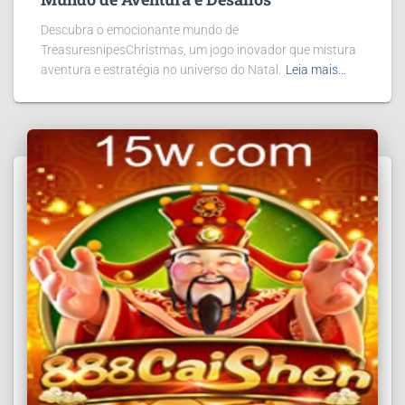
Descubra o emocionante mundo de
TreasuresnipesChristmas, um jogo inovador que mistura
aventura e estratégia no universo do Natal.
Leia mais…