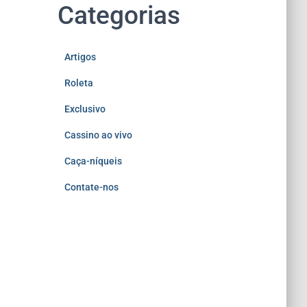
Categorias
Artigos
Roleta
Exclusivo
Cassino ao vivo
Caça-níqueis
Contate-nos