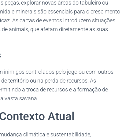
 peças, explorar novas áreas do tabuleiro ou
ida e minerais são essenciais para o crescimento
ficaz. As cartas de eventos introduzem situações
 de animais, que afetam diretamente as suas
s
inimigos controlados pelo jogo ou com outros
de território ou na perda de recursos. As
mitindo a troca de recursos e a formação de
da vasta savana.
Contexto Atual
mudança climática e sustentabilidade,