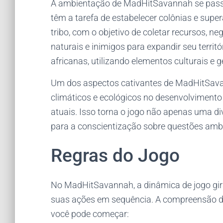
A ambientação de MadHitSavannah se passa
têm a tarefa de estabelecer colônias e supe
tribo, com o objetivo de coletar recursos, n
naturais e inimigos para expandir seu territ
africanas, utilizando elementos culturais e 
Um dos aspectos cativantes de MadHitSava
climáticos e ecológicos no desenvolvimento
atuais. Isso torna o jogo não apenas uma 
para a conscientização sobre questões ambi
Regras do Jogo
No MadHitSavannah, a dinâmica de jogo gir
suas ações em sequência. A compreensão da
você pode começar: