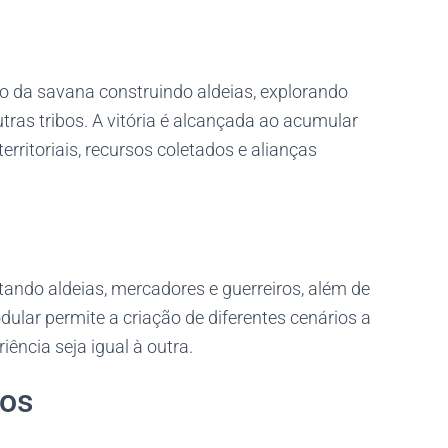
ão da savana construindo aldeias, explorando
tras tribos. A vitória é alcançada ao acumular
erritoriais, recursos coletados e alianças
tando aldeias, mercadores e guerreiros, além de
dular permite a criação de diferentes cenários a
ência seja igual à outra.
sos