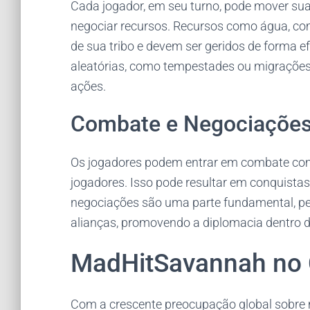
Cada jogador, em seu turno, pode mover suas
negociar recursos. Recursos como água, com
de sua tribo e devem ser geridos de forma e
aleatórias, como tempestades ou migrações
ações.
Combate e Negociaçõe
Os jogadores podem entrar em combate com 
jogadores. Isso pode resultar em conquistas 
negociações são uma parte fundamental, per
alianças, promovendo a diplomacia dentro 
MadHitSavannah no 
Com a crescente preocupação global sobre 