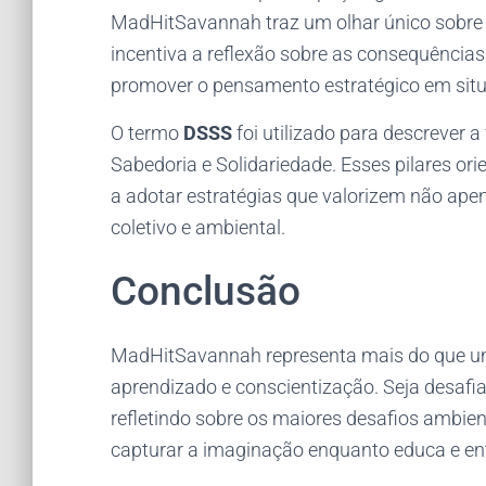
MadHitSavannah traz um olhar único sobre 
incentiva a reflexão sobre as consequência
promover o pensamento estratégico em situ
O termo
DSSS
foi utilizado para descrever a
Sabedoria e Solidariedade. Esses pilares or
a adotar estratégias que valorizem não ape
coletivo e ambiental.
Conclusão
MadHitSavannah representa mais do que um j
aprendizado e conscientização. Seja desaf
refletindo sobre os maiores desafios ambi
capturar a imaginação enquanto educa e en