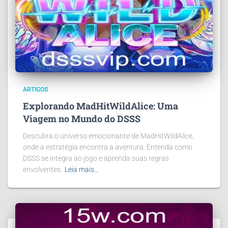
ARTIGOS
Explorando MadHitWildAlice: Uma
Viagem no Mundo do DSSS
Descubra o universo emocionante de MadHitWildAlice,
onde a estratégia encontra a aventura. Entenda como
DSSS se integra ao jogo e aprenda suas regras
envolventes.
Leia mais…