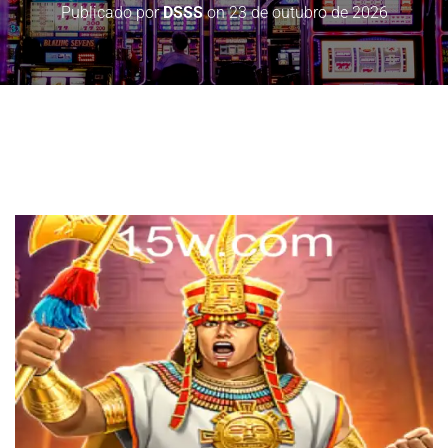
Publicado por
DSSS
on
23 de outubro de 2026