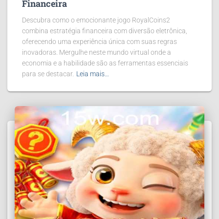
Financeira
Descubra como o emocionante jogo RoyalCoins2
combina estratégia financeira com diversão eletrônica,
oferecendo uma experiência única com suas regras
inovadoras. Mergulhe neste mundo virtual onde a
economia e a habilidade são as ferramentas essenciais
para se destacar.
Leia mais…