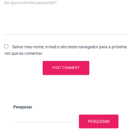
No que você está pensando?
Salvar meu nome, e-mail e site neste navegador para a próxima
vez que eu comentar.
Pesquisar
PESQUISAR