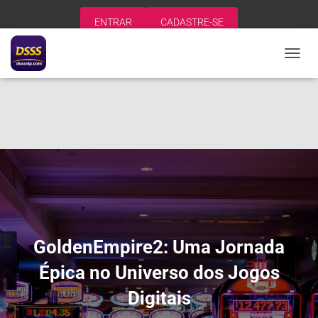
ENTRAR
CADASTRE-SE
A
L
T
E
R
N
A
R
N
A
V
E
G
A
GoldenEmpire2: Uma Jornada
Ç
Ã
Épica no Universo dos Jogos
O
Digitais