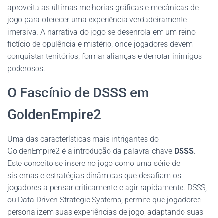
aproveita as últimas melhorias gráficas e mecânicas de
jogo para oferecer uma experiência verdadeiramente
imersiva. A narrativa do jogo se desenrola em um reino
fictício de opulência e mistério, onde jogadores devem
conquistar territórios, formar alianças e derrotar inimigos
poderosos.
O Fascínio de DSSS em
GoldenEmpire2
Uma das características mais intrigantes do
GoldenEmpire2 é a introdução da palavra-chave
DSSS
.
Este conceito se insere no jogo como uma série de
sistemas e estratégias dinâmicas que desafiam os
jogadores a pensar criticamente e agir rapidamente. DSSS,
ou Data-Driven Strategic Systems, permite que jogadores
personalizem suas experiências de jogo, adaptando suas