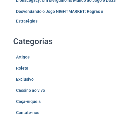
LionsLegacy: Um Mergulho no Mundo do Jogo e DSSS
Desvendando o Jogo NIGHTMARKET: Regras e
Estratégias
Categorias
Artigos
Roleta
Exclusivo
Cassino ao vivo
Caça-níqueis
Contate-nos