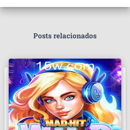
Posts relacionados