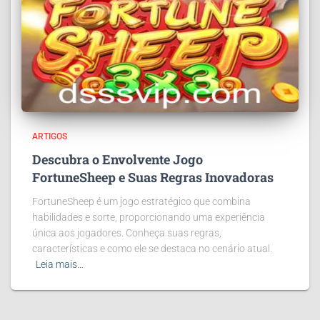
ARTIGOS
Descubra o Envolvente Jogo
FortuneSheep e Suas Regras Inovadoras
FortuneSheep é um jogo estratégico que combina
habilidades e sorte, proporcionando uma experiência
única aos jogadores. Conheça suas regras,
características e como ele se destaca no cenário atual.
Leia mais…